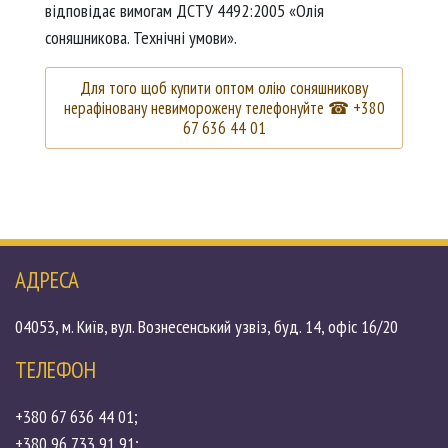
відповідає вимогам ДСТУ 4492:2005 «Олія
соняшникова. Технічні умови».
Для того щоб купити оптом олію соняшникову
нерафіновану невиморожену телефонуйте ☎ +380
67 636 44 01
АДРЕСА
04053, м. Київ, вул. Вознесенський узвіз, буд. 14, офіс 16/20
ТЕЛЕФОН
+380 67 636 44 01;
+380 96 733 91 91;