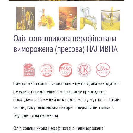
Олія соняшникова нерафінована
виморожена (пресова) НАЛИВНА
Виморожена соняшникова олія - це олія, яка виходить в
результаті видалення з масла воску природного
походження. Саме цей віск надає маслу мутності. Таким
чином, таку олію можна використовувати не тільки в
їжу, але і для смаження
Олія соняшникова нерафінована невиморожена