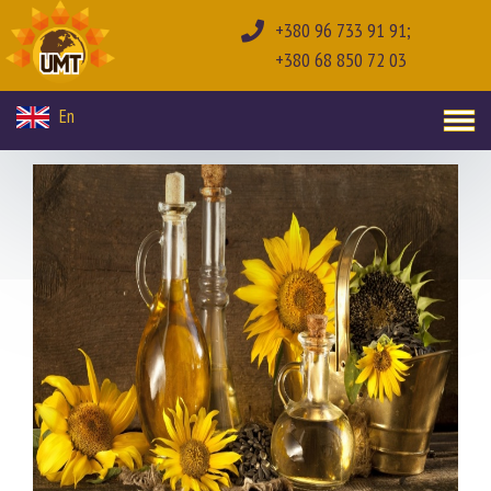
+380 96 733 91 91;
+380 68 850 72 03
En